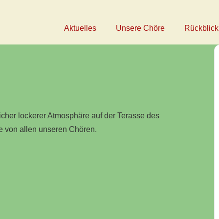
Aktuelles
Unsere Chöre
Rückblick
cher lockerer Atmosphäre auf der Terasse des
ge von allen unseren Chören.