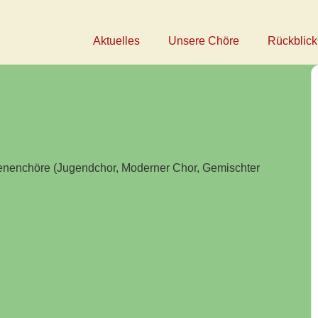
Aktuelles
Unsere Chöre
Rückblick
enenchöre (Jugendchor, Moderner Chor, Gemischter