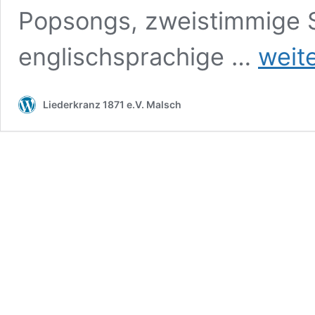
Popsongs, zweistimmige S
Jugendchor
englischsprachige …
weit
Liederkranz 1871 e.V. Malsch